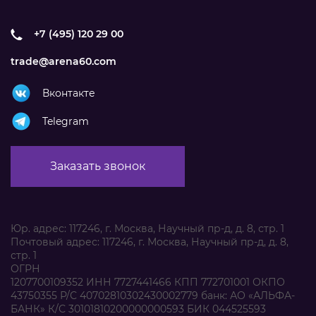
+7 (495) 120 29 00
trade@arena60.com
Вконтакте
Telegram
Заказать звонок
Юр. адрес: 117246, г. Москва, Научный пр-д, д. 8, стр. 1
Почтовый адрес: 117246, г. Москва, Научный пр-д, д. 8,
стр. 1
ОГРН
1207700109352 ИНН 7727441466 КПП 772701001 ОКПО
43750355 Р/С 40702810302430002779 банк: АО «АЛЬФА-
БАНК» К/С 30101810200000000593 БИК 044525593